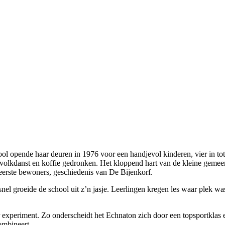
ol opende haar deuren in 1976 voor een handjevol kinderen, vier in to
evolkdanst en koffie gedronken. Het kloppend hart van de kleine gemee
l eerste bewoners, geschiedenis van De Bijenkorf.
el groeide de school uit z’n jasje. Leerlingen kregen les waar plek wa
experiment. Zo onderscheidt het Echnaton zich door een topsportklas e
ombineert.