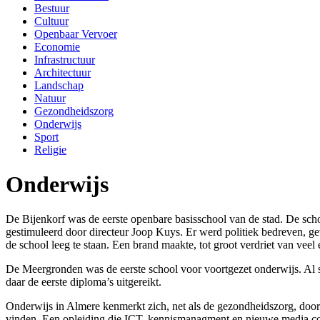
Bestuur
Cultuur
Openbaar Vervoer
Economie
Infrastructuur
Architectuur
Landschap
Natuur
Gezondheidszorg
Onderwijs
Sport
Religie
Onderwijs
De Bijenkorf was de eerste openbare basisschool van de stad. De scho
gestimuleerd door directeur Joop Kuys. Er werd politiek bedreven, g
de school leeg te staan. Een brand maakte, tot groot verdriet van vee
De Meergronden was de eerste school voor voortgezet onderwijs. Al sn
daar de eerste diploma’s uitgereikt.
Onderwijs in Almere kenmerkt zich, net als de gezondheidszorg, door 
vinden. Een opleiding die ICT, kennismanagment en nieuwe media c