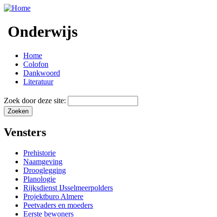
Onderwijs
Home
Colofon
Dankwoord
Literatuur
Zoek door deze site:
Vensters
Prehistorie
Naamgeving
Drooglegging
Planologie
Rijksdienst IJsselmeerpolders
Projektburo Almere
Peetvaders en moeders
Eerste bewoners